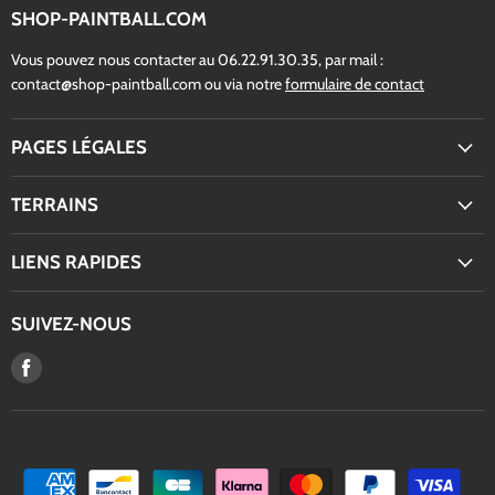
SHOP-PAINTBALL.COM
Vous pouvez nous contacter au 06.22.91.30.35, par mail :
contact@shop-paintball.com ou via notre
formulaire de contact
PAGES LÉGALES
TERRAINS
LIENS RAPIDES
SUIVEZ-NOUS
Trouvez-
nous
sur
Facebook