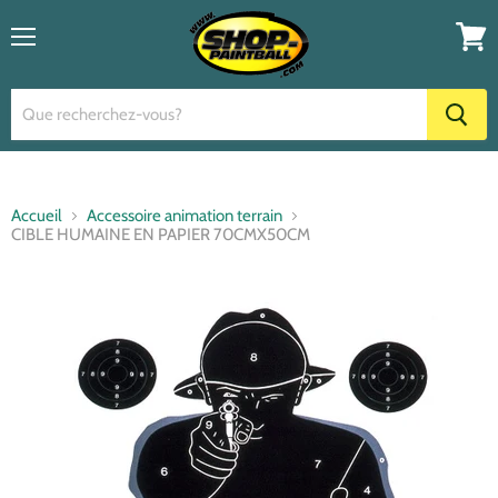
Menu
Voir
le
panier
Accueil
Accessoire animation terrain
CIBLE HUMAINE EN PAPIER 70CMX50CM