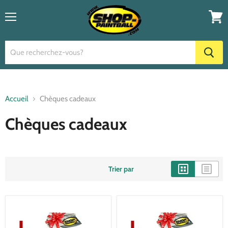
Menu
Voir
le
panier
Accueil
Chèques cadeaux
Chèques cadeaux
Trier par