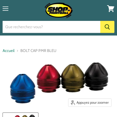
Menu
Voir
le
panier
Accueil
BOLT CAP PMR BLEU
Appuyez pour zoomer