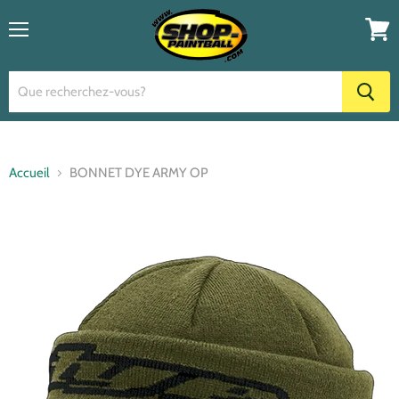
Menu
Voir
le
panier
Accueil
BONNET DYE ARMY OP