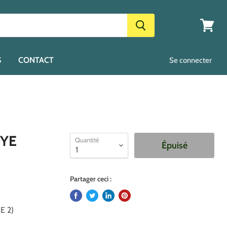
Voir
le
panier
S
CONTACT
Se connecter
DYE
Quantité
Épuisé
Partager ceci :
E 2)