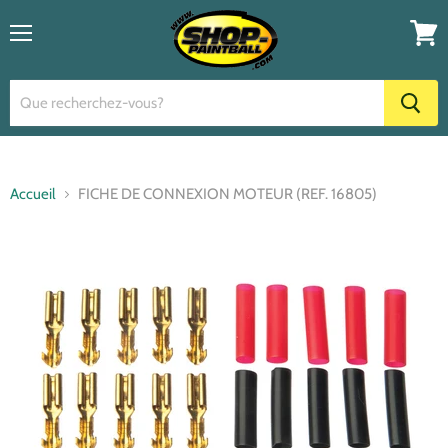
Menu
Voir
le
panier
Accueil
FICHE DE CONNEXION MOTEUR (REF. 16805)