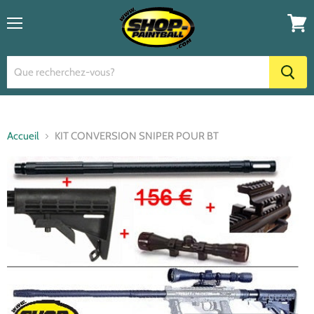
Menu
Voir
le
panier
Accueil
KIT CONVERSION SNIPER POUR BT