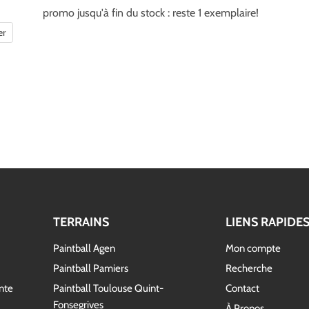
promo jusqu'à fin du stock : reste 1 exemplaire!
er
TERRAINS
LIENS RAPIDE
Paintball Agen
Mon compte
Paintball Pamiers
Recherche
nte
Paintball Toulouse Quint-
Contact
Fonsegrives
À Propos