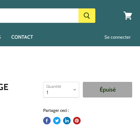
Voir
le
panier
S
CONTACT
Se connecter
GE
Quantité
Épuisé
Partager ceci :