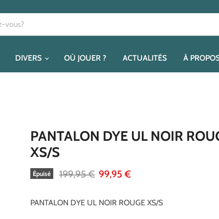
DIVERS
OÙ JOUER ?
ACTUALITÉS
À PROPO
PANTALON DYE UL NOIR ROU
XS/S
Prix d'origine
Prix actuel
199,95 €
99,95 €
Épuisé
PANTALON DYE UL NOIR ROUGE XS/S