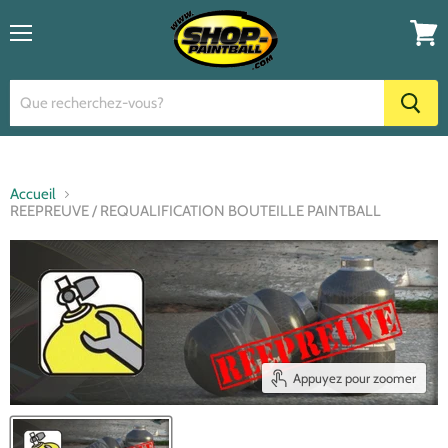
Menu
Voir
le
panier
Accueil
REEPREUVE / REQUALIFICATION BOUTEILLE PAINTBALL
Appuyez pour zoomer