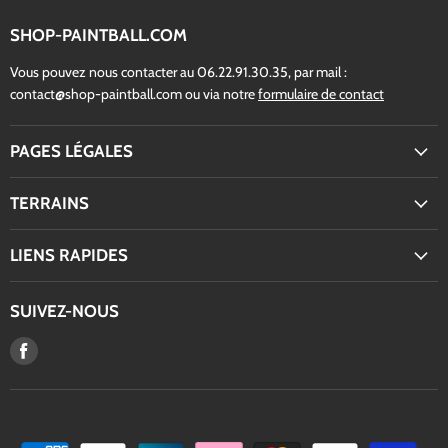
SHOP-PAINTBALL.COM
Vous pouvez nous contacter au 06.22.91.30.35, par mail :
contact@shop-paintball.com ou via notre
formulaire de contact
PAGES LÉGALES
TERRAINS
LIENS RAPIDES
SUIVEZ-NOUS
Trouvez-
nous
sur
Facebook