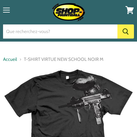
Menu
Voir
le
panier
Accueil
T-SHIRT VIRTUE NEW SCHOOL NOIR M