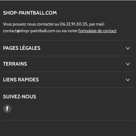
SHOP-PAINTBALL.COM
Vous pouvez nous contacter au 06.22.91.30.35, par mail :
contact@shop-paintball.com ou via notre
formulaire de contact
PAGES LÉGALES
TERRAINS
LIENS RAPIDES
SUIVEZ-NOUS
Trouvez-
nous
sur
Facebook