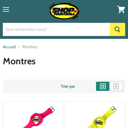
Menu
Voir
le
panier
Accueil
Montres
Montres
Trier par